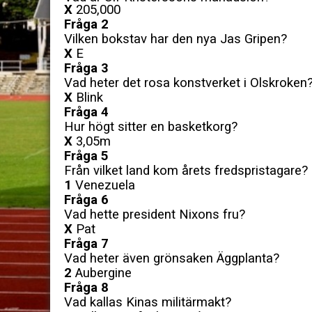
X
205,000
Fråga 2
Vilken bokstav har den nya Jas Gripen?
X
E
Fråga 3
Vad heter det rosa konstverket i Olskroken
X
Blink
Fråga 4
Hur högt sitter en basketkorg?
X
3,05m
Fråga 5
Från vilket land kom årets fredspristagare?
1
Venezuela
Fråga 6
Vad hette president Nixons fru?
X
Pat
Fråga 7
Vad heter även grönsaken Äggplanta?
2
Aubergine
Fråga 8
Vad kallas Kinas militärmakt?