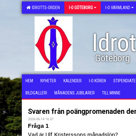
IDROTTS-ORDEN
I-O GÖTEBORG
I-O VÄRMLAND
Idro
Göteborg
HEM
NYHETER
KALENDER
I-O KÖREN
STIPENDIAT
BILDGALLERI
MÅNADENS JUBILARER
TILL MINNE
Svaren från poängpromenaden de
2026-06-14 16:07
Fråga 1
Vad är Ulf Kristerssons månadslön?