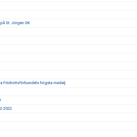
s på St. Jörgen GK
a Friidrottsförbundets högsta medalj
3
12-2022