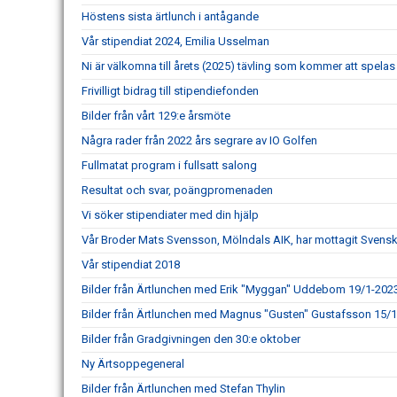
Höstens sista ärtlunch i antågande
Vår stipendiat 2024, Emilia Usselman
Ni är välkomna till årets (2025) tävling som kommer att spela
Frivilligt bidrag till stipendiefonden
Bilder från vårt 129:e årsmöte
Några rader från 2022 års segrare av IO Golfen
Fullmatat program i fullsatt salong
Resultat och svar, poängpromenaden
Vi söker stipendiater med din hjälp
Vår Broder Mats Svensson, Mölndals AIK, har mottagit Svensk
Vår stipendiat 2018
Bilder från Ärtlunchen med Erik "Myggan" Uddebom 19/1-202
Bilder från Ärtlunchen med Magnus "Gusten" Gustafsson 15/
Bilder från Gradgivningen den 30:e oktober
Ny Ärtsoppegeneral
Bilder från Ärtlunchen med Stefan Thylin