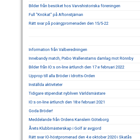
Bilder från besöket hos Varvshistoriska föreningen
Full "Knökat" på Aftonstjärnan
Rätt svar på poängpromenaden den 15/5-22
Information från Valberedningen
Innebandy match, Pixbo Wallenstams damlag mot Rönnby
Bilder från IO:s on-line ärtlunch den 17:e februari 2022
Upprop till alla Bröder i Idrotts-Orden
Inställda aktiviteter
Tidigare stipendiat nybliven Världsmästare
IO:s on-line ärtlunch den 18:e februari 2021
Goda Bröder!
Meddelande från Ordens Kanslern Göteborg
Årets Klubbmästerskap i Golf är avgjord
Rätt svar IO-höstpromenad den 4:e oktober 2020 i Skatås