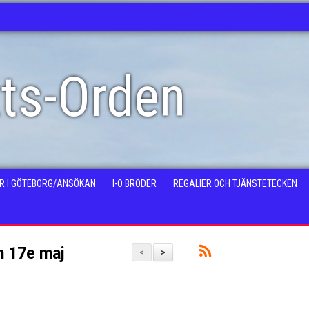
tts-Orden
ER I GÖTEBORG/ANSÖKAN
I-O BRÖDER
REGALIER OCH TJÄNSTETECKEN
n 17e maj
<
>