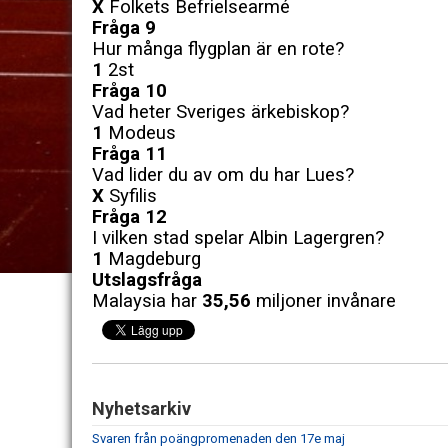
X
Folkets Befrielsearmé
Fråga 9
Hur många flygplan är en rote?
1
2st
Fråga 10
Vad heter Sveriges ärkebiskop?
1
Modeus
Fråga 11
Vad lider du av om du har Lues?
X
Syfilis
Fråga 12
I vilken stad spelar Albin Lagergren?
1
Magdeburg
Utslagsfråga
Malaysia har
35,56
miljoner invånare
Nyhetsarkiv
Svaren från poängpromenaden den 17e maj