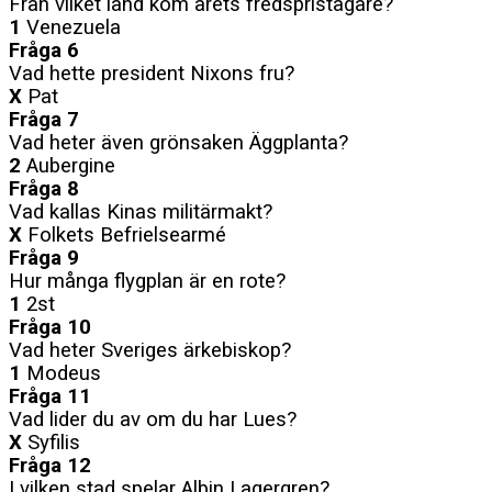
Från vilket land kom årets fredspristagare?
1
Venezuela
Fråga 6
Vad hette president Nixons fru?
X
Pat
Fråga 7
Vad heter även grönsaken Äggplanta?
2
Aubergine
Fråga 8
Vad kallas Kinas militärmakt?
X
Folkets Befrielsearmé
Fråga 9
Hur många flygplan är en rote?
1
2st
Fråga 10
Vad heter Sveriges ärkebiskop?
1
Modeus
Fråga 11
Vad lider du av om du har Lues?
X
Syfilis
Fråga 12
I vilken stad spelar Albin Lagergren?