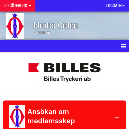
I-O GÖTEBORG
LOGGA IN
Idrotts-Orden
Göteborg
HEM
NYHETER
KALENDER
I-O KÖREN
STIPENDIATER I GÖTEBORG/ANSÖKAN
Ansökan om
→
medlemsskap
I-O BRÖDER