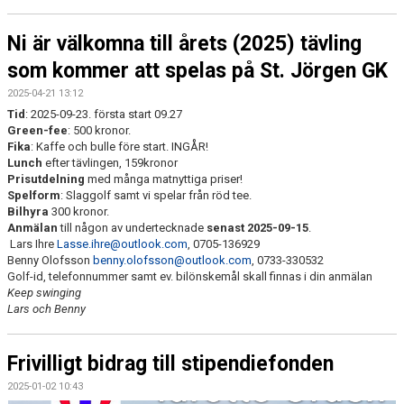
Ni är välkomna till årets (2025) tävling
som kommer att spelas på St. Jörgen GK
2025-04-21 13:12
Tid
: 2025-09-23. första start 09.27
Green-fee
: 500 kronor.
Fika
: Kaffe och bulle före start. INGÅR!
Lunch
efter tävlingen, 159kronor
Prisutdelning
med många matnyttiga priser!
Spelform
: Slaggolf samt vi spelar från röd tee.
Bilhyra
300 kronor.
Anmälan
till någon av undertecknade
senast 2025-09-15
.
Lars Ihre
Lasse.ihre@outlook.com
, 0705-136929
Benny Olofsson
benny.olofsson@outlook.com
, 0733-330532
Golf-id, telefonnummer samt ev. bilönskemål skall finnas i din anmälan
Keep swinging
Lars och Benny
Frivilligt bidrag till stipendiefonden
2025-01-02 10:43