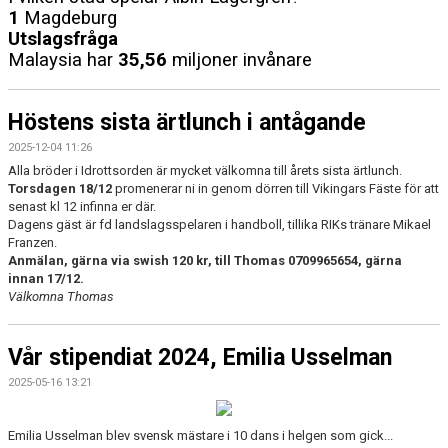
1
Magdeburg
Utslagsfråga
Malaysia har
35,56
miljoner invånare
Höstens sista ärtlunch i antågande
2025-12-04 11:26
Alla bröder i Idrottsorden är mycket välkomna till årets sista ärtlunch.
Torsdagen 18/12
promenerar ni in genom dörren till Vikingars Fäste för att
senast kl 12 infinna er där.
Dagens gäst är fd landslagsspelaren i handboll, tillika RIKs tränare Mikael
Franzen.
Anmälan, gärna via swish 120 kr, till Thomas 0709965654, gärna
innan 17/12.
Välkomna Thomas
Vår stipendiat 2024, Emilia Usselman
2025-05-16 13:21
Emilia Usselman blev svensk mästare i 10 dans i helgen som gick...