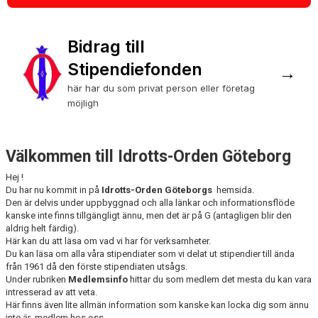
REGALIER OCH TJÄNSTETECKEN
GRADGIVNINGAR
Bidrag till
Stipendiefonden
ORDENSNYTT
→
här har du som privat person eller företag
DOKUMENTBANK
möjligh
BILDGALLERI
Välkommen till Idrotts-Orden Göteborg
MÅNADENS JUBILARER
Hej !
Du har nu kommit in på
Idrotts-Orden Göteborgs
hemsida.
TILL MINNE
Den är delvis under uppbyggnad och alla länkar och informationsflöde
kanske inte finns tillgängligt ännu, men det är på G (antagligen blir den
aldrig helt färdig).
Här kan du att läsa om vad vi har för verksamheter.
Du kan läsa om alla våra stipendiater som vi delat ut stipendier till ända
från 1961 då den förste stipendiaten utsågs.
Under rubriken
Medlemsinfo
hittar du som medlem det mesta du kan vara
intresserad av att veta.
Här finns även lite allmän information som kanske kan locka dig som ännu
inte är medlem hos oss,