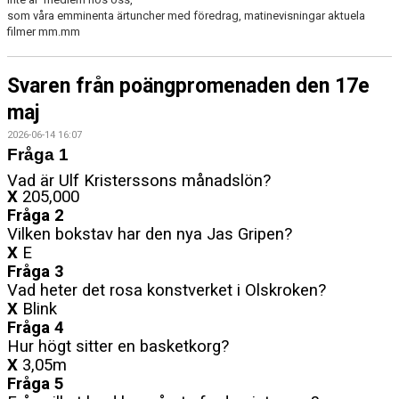
som våra emminenta ärtuncher med föredrag, matinevisningar aktuela
filmer mm.mm
Svaren från poängpromenaden den 17e
maj
2026-06-14 16:07
Fråga 1
Vad är Ulf Kristerssons månadslön?
X
205,000
Fråga 2
Vilken bokstav har den nya Jas Gripen?
X
E
Fråga 3
Vad heter det rosa konstverket i Olskroken?
X
Blink
Fråga 4
Hur högt sitter en basketkorg?
X
3,05m
Fråga 5