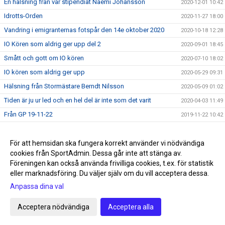
En hälsning från vår stipendiat Naemi Johansson
2020-12-01 10:42
Idrotts-Orden
2020-11-27 18:00
Vandring i emigranternas fotspår den 14e oktober 2020
2020-10-18 12:28
IO Kören som aldrig ger upp del 2
2020-09-01 18:45
Smått och gott om IO kören
2020-07-10 18:02
IO kören som aldrig ger upp
2020-05-29 09:31
Hälsning från Stormästare Berndt Nilsson
2020-05-09 01:02
Tiden är ju ur led och en hel del är inte som det varit
2020-04-03 11:49
Från GP 19-11-22
2019-11-22 10:42
Möte med vår Högste Beskyddare - Prins Carl Philip
2018-08-24 18:19
Förbundet hyllade fotbollsledare
För att hemsidan ska fungera korrekt använder vi nödvändiga
2018-08-24 18:13
cookies från SportAdmin. Dessa går inte att stänga av.
Varför jag bär idrotten framåt
2018-08-08 23:25
Föreningen kan också använda frivilliga cookies, t.ex. för statistik
eller marknadsföring. Du väljer själv om du vill acceptera dessa.
Anpassa dina val
Cookie-inställningar
Gå till Webbversion
Acceptera nödvändiga
Acceptera alla