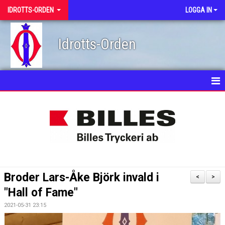
IDROTTS-ORDEN
LOGGA IN
Idrotts-Orden
HEM
NYHETSARKIV
OM IDROTTS-ORDEN
KONTAKT
Broder Lars-Åke Björk invald i
<
>
KALENDER
"Hall of Fame"
2021-05-31 23:15
STIPENDIATER/ANSÖKAN