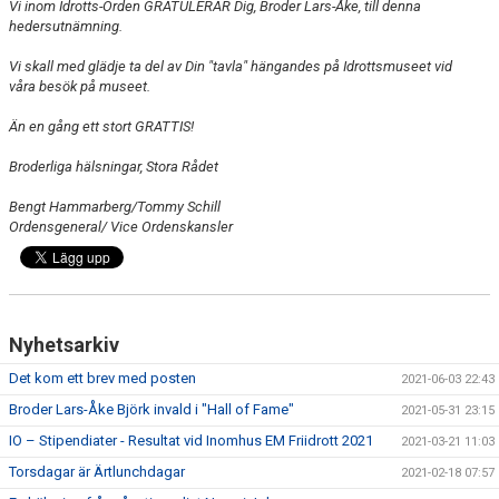
Vi inom Idrotts-Orden GRATULERAR Dig, Broder Lars-Åke, till denna
hedersutnämning.
Vi skall med glädje ta del av Din "tavla" hängandes på Idrottsmuseet vid
våra besök på museet.
Än en gång ett stort GRATTIS!
Broderliga hälsningar, Stora Rådet
Bengt Hammarberg/Tommy Schill
Ordensgeneral/ Vice Ordenskansler
Nyhetsarkiv
Det kom ett brev med posten
2021-06-03 22:43
Broder Lars-Åke Björk invald i "Hall of Fame"
2021-05-31 23:15
IO – Stipendiater - Resultat vid Inomhus EM Friidrott 2021
2021-03-21 11:03
Torsdagar är Ärtlunchdagar
2021-02-18 07:57